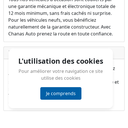
une garantie mécanique et électronique totale de
12 mois minimum, sans frais cachés ni surprise.
Pour les véhicules neufs, vous bénéficiez
naturellement de la garantie constructeur. Avec
Chanas Auto prenez la route en toute confiance.
Livraison
L'utilisation des cookies
Faites-vous livrer votre véhicule directement chez
Pour améliorer votre navigation ce site
vous, partout en France métropolitaine, pour
utilise des cookies
seulement 299€ TTC. Une solution simple, rapide et
sécurisée, gérée intégralement par nos équipes.
Je comprends
Vous choisissez votre véhicule, nous nous
occupons du reste.