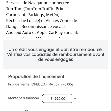
Services de Navigation connectée
TomTom (TomTom Traffic, Prix
Carburant, Parkings, Météo,
Recherche Locale) et Alertes Zones de
Danger, Reconnaissance vocale,
Android Auto et Apple CarPlay sans fil,
Caméra de recul 180° avec affichage
sur écran tactile 10'' HD couleur, Aide
au stationnement AV, AR et latéral,
Système de surveillance d'angle mort
Pack Hiver Sièges AV chauffants,
360.00 €
Volant cuir chauffant
Peintures métallisée Kontrast Grey
650.00 €